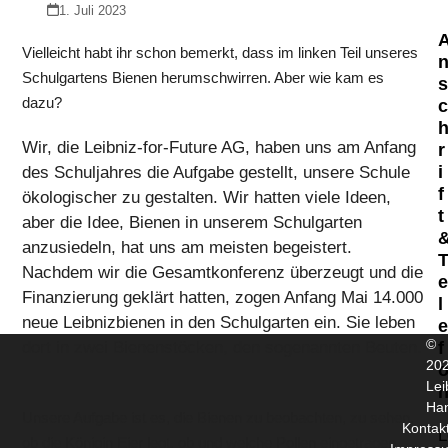
1. Juli 2023
Vielleicht habt ihr schon bemerkt, dass im linken Teil unseres
Schulgartens Bienen herumschwirren. Aber wie kam es
dazu?
Wir, die Leibniz-for-Future AG, haben uns am Anfang
r
i
des Schuljahres die Aufgabe gestellt, unsere Schule
f
ökologischer zu gestalten. Wir hatten viele Ideen,
t
aber die Idee, Bienen in unserem Schulgarten
anzusiedeln, hat uns am meisten begeistert.
Nachdem wir die Gesamtkonferenz überzeugt und die
Finanzierung geklärt hatten, zogen Anfang Mai 14.000
l
neue Leibnizbienen in den Schulgarten ein. Sie leben
©
dort in zwei Bienenstöcken, den sogenannten Beuten.
f
20
Lei
Ha
Unsere Aufgabe ist es, die Bienen zu beobachten, zu sehen,
Kontak
L
ob die Königin Eier legt, ob und welche Pollen eingetragen