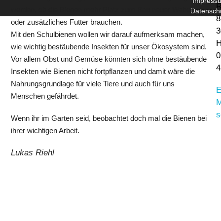
Impress
R
werden, ob die Bienen mehr Platz zum Bau neuer Waben
Datensch
8
oder zusätzliches Futter brauchen.
3
Mit den Schulbienen wollen wir darauf aufmerksam machen,
H
wie wichtig bestäubende Insekten für unser Ökosystem sind.
0
Vor allem Obst und Gemüse könnten sich ohne bestäubende
4
Insekten wie Bienen nicht fortpflanzen und damit wäre die
Nahrungsgrundlage für viele Tiere und auch für uns
E
Menschen gefährdet.
M
s
Wenn ihr im Garten seid, beobachtet doch mal die Bienen bei
ihrer wichtigen Arbeit.
Lukas Riehl