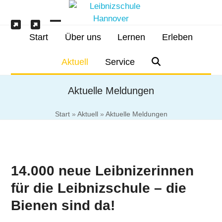
Skip
to
content
IServ
Schulessen
Open
Close
Start
Über uns
Lernen
Erleben
mobile
mobile
Aktuell
Service
menu
menu
Aktuelle Meldungen
Start
»
Aktuell
»
Aktuelle Meldungen
14.000 neue Leibnizerinnen
für die Leibnizschule – die
Bienen sind da!