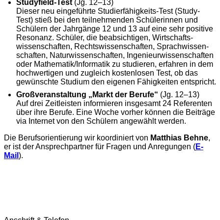
Studyfield-Test
(Jg. 12–13)
Dieser neu eingeführte Studier­fähigkeits-Test (Study-
Test) stieß bei den teil­nehmenden Schülerinnen und
Schülern der Jahr­gänge 12 und 13 auf eine sehr positive
Resonanz. Schüler, die beab­sichtigen, Wirtschafts­
wissen­schaften, Rechts­wissen­schaften, Sprach­wissen­
schaften, Natur­wissen­schaften, Ingenieur­wissen­schaften
oder Mathematik/Informatik zu studieren, erfahren in dem
hoch­wertigen und zugleich kosten­losen Test, ob das
gewünschte Studium den eigenen Fähig­keiten entspricht.
Großveranstaltung „Markt der Berufe“
(Jg. 12–13)
Auf drei Zeitleisten informieren insgesamt 24 Referenten
über ihre Berufe. Eine Woche vorher können die Beiträge
via Internet von den Schülern angewählt werden.
Die Berufsorientierung wir koordiniert von
Matthias Behne
,
er ist der Ansprechpartner für Fragen und Anregungen (
E-
Mail
).