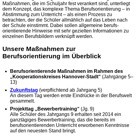
Maß­nahmen, die im Schul­jahr fest verankert sind, unterliegt
dem Konzept, das komplexe Thema Berufs­orientierung – in
Abstimmung zum Unterricht – als einen Prozess zu
betrachten, der die Schüler allmählich auf das Leben nach
der Schule ein­stimmt. Dabei sollen allge­meine berufs­
orientierende Hin­weise mit sehr gezielten Informationen zu
einzelnen Berufs­bildern verknüpft werden.
Unsere Maßnahmen zur
Berufsorientierung im Überblick
Berufsorientierende Maßnahmen im Rahmen des
„Kooperations­kreises Hannover-Stadt“
(Jahrgänge 5–
13)
Zukunftstag
(verpflichtend ab Jahrgang 5)
An diesem Tag werden erste Eindrücke in der Berufswelt
gesammelt.
Projekttag „Bewerbertraining“
(Jg. 9)
Alle Schüler des Jahrgangs 9 erhalten seit 2014 ein
ganztägiges Bewerbertraining, das die bereits im
berufsorientierenden Unterricht erworbenen Kenntnisse
auf den neuesten Stand bringt.