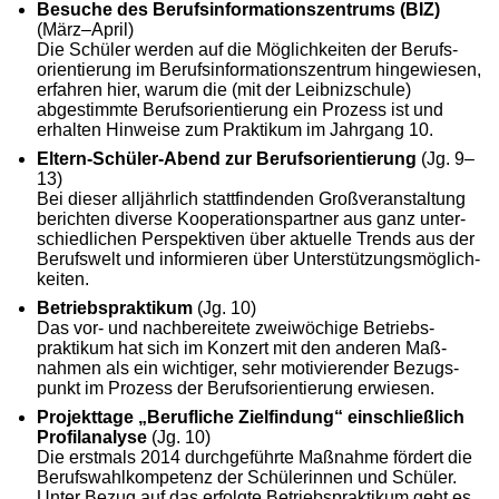
Besuche des Berufsinformationszentrums (BIZ)
(März–April)
Die Schüler werden auf die Möglichkeiten der Berufs­
orientierung im Berufs­informations­zentrum hin­ge­wiesen,
erfahren hier, warum die (mit der Leibniz­schule)
abgestimmte Berufs­orientierung ein Prozess ist und
erhalten Hinweise zum Praktikum im Jahrgang 10.
Eltern-Schüler-Abend zur Berufsorientierung
(Jg. 9–
13)
Bei dieser alljährlich stattfindenden Groß­ver­anstaltung
berichten diverse Kooperations­partner aus ganz unter­
schied­lichen Perspektiven über aktuelle Trends aus der
Berufs­welt und informieren über Unter­stützungs­möglich­
keiten.
Betriebspraktikum
(Jg. 10)
Das vor- und nach­be­reitete zwei­wöchige Betriebs­
praktikum hat sich im Konzert mit den anderen Maß­
nahmen als ein wichtiger, sehr motivierender Bezugs­
punkt im Prozess der Berufs­orientierung erwiesen.
Projekttage „Berufliche Zielfindung“ einschließlich
Profilanalyse
(Jg. 10)
Die erstmals 2014 durch­geführte Maß­nahme fördert die
Berufs­wahl­kompetenz der Schüler­innen und Schüler.
Unter Bezug auf das erfolgte Betriebs­praktikum geht es