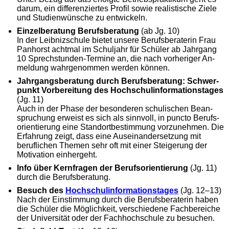
darum, ein differenziertes Profil sowie realistische Ziele
und Studien­wünsche zu entwickeln.
Einzelberatung Berufsberatung
(ab Jg. 10)
In der Leibnizschule bietet unsere Berufs­beraterin Frau
Panhorst achtmal im Schuljahr für Schüler ab Jahrgang
10 Sprech­stunden-Termine an, die nach vorheriger An­
meldung wahr­ge­nommen werden können.
Jahrgangsberatung durch Berufs­be­ratung: Schwer­
punkt Vorbe­reitung des Hochschul­informations­tages
(Jg. 11)
Auch in der Phase der besonderen schulischen Bean­
spruchung erweist es sich als sinnvoll, in puncto Berufs­
orientierung eine Stand­ort­be­stimmung vorzunehmen. Die
Erfahrung zeigt, dass eine Ausein­ander­setzung mit
beruflichen Themen sehr oft mit einer Steigerung der
Motivation einhergeht.
Info über Kernfragen der Berufsorientierung
(Jg. 11)
durch die Berufsberatung.
Besuch des
Hochschulinformationstages
(Jg. 12–13)
Nach der Einstimmung durch die Berufsberaterin haben
die Schüler die Möglichkeit, verschiedene Fachbereiche
der Universität oder der Fachhochschule zu besuchen.