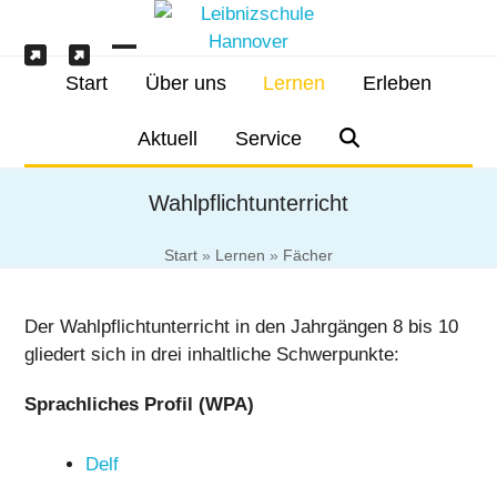
Skip
to
content
IServ
Schulessen
Open
Close
Start
Über uns
Lernen
Erleben
mobile
mobile
Aktuell
Service
menu
menu
Wahlpflichtunterricht
Start
»
Lernen
»
Fächer
Der Wahlpflichtunterricht in den Jahrgängen 8 bis 10
gliedert sich in drei inhaltliche Schwerpunkte:
Sprachliches Profil (WPA)
Delf