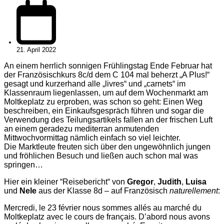
21. April 2022
An einem herrlich sonnigen Frühlingstag Ende Februar hat
der Französischkurs 8c/d dem C 104 mal beherzt „A Plus!“
gesagt und kurzerhand alle „livres“ und „carnets“ im
Klassenraum liegenlassen, um auf dem Wochenmarkt am
Moltkeplatz zu erproben, was schon so geht: Einen Weg
beschreiben, ein Einkaufsgespräch führen und sogar die
Verwendung des Teilungsartikels fallen an der frischen Luft
an einem geradezu mediterran anmutenden
Mittwochvormittag nämlich einfach so viel leichter.
Die Marktleute freuten sich über den ungewöhnlich jungen
und fröhlichen Besuch und ließen auch schon mal was
springen…
Hier ein kleiner “Reisebericht“ von
Gregor
,
Judith
,
Luisa
und
Nele
aus der Klasse 8d – auf Französisch
naturellement
:
Mercredi, le 23 février nous sommes allés au marché du
Moltkeplatz avec le cours de français. D’abord nous avons