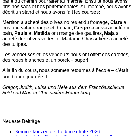
parlé du chemin pour aller au marché. Ensuite nous avons
pris nos sacs et nos portemonnaies. Au marché, nous avons
décrit un stand et nous avons fait les courses:
Mertiton a acheté des olives noires et du fromage,
Clara
a
pris une salade rouge et du pain,
Gregor
a aussi acheté du
pain,
Paula
et
Matilda
ont mangé des gauffres,
Maja
a
acheté des olives vertes, et Madame Chassefière a acheté
des tulipes.
Les vendeuses et les vendeurs nous ont offert des carottes,
des roses blanches et un börek – super!
A la fin du cours, nous sommes retournés à l’école – c’était
une bonne journée

Gregor, Judith, Luisa und Nele aus dem Französischkurs
8c/d und Marion Chassefière-Hagenberg
Neueste Beiträge
Sommerkonzert der Leibnizschule 2026