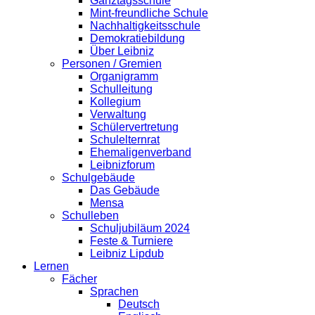
Ganztagsschule
Mint-freundliche Schule
Nachhaltigkeitsschule
Demokratiebildung
Über Leibniz
Personen / Gremien
Organigramm
Schulleitung
Kollegium
Verwaltung
Schülervertretung
Schulelternrat
Ehemaligenverband
Leibnizforum
Schulgebäude
Das Gebäude
Mensa
Schulleben
Schuljubiläum 2024
Feste & Turniere
Leibniz Lipdub
Lernen
Fächer
Sprachen
Deutsch