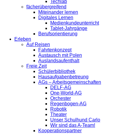
Techlab
fächerübergreifend
Miteinander lernen
Digitales Lernen
Medienkundeunterricht
Tablet-Jahrgänge
Berufsorientierung
Erleben
Auf Reisen
Fahrtenkonzept
Austausch mit Polen
Auslandsaufenthalt
Freie Zeit
Schülerbibliothek
Hausaufgabenbetreung
AGs – Arbeitsgemeinschaften
DELF-AG
One-World-AG
Orchester
Regenbogen-AG
Robotik
Theater
Unser Schulhund Carlo
Wir sind das A-Team!
Kooperationspartner