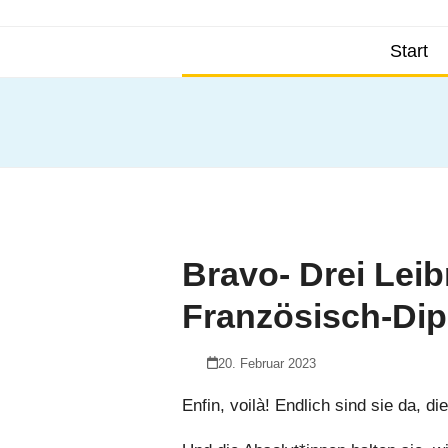
Skip
to
Start
content
Bravo- Drei Lei
Französisch-Di
20. Februar 2023
Enfin, voilà! Endlich sind sie da, d