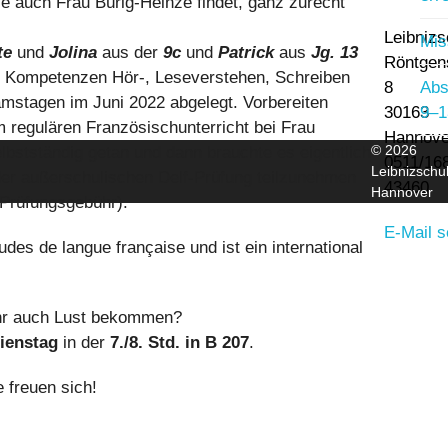
ie auch Frau Bürig-Heinze findet, ganz zurecht
Leibnizs
Mis
te
und
Jolina
aus der
9c
und
Patrick
aus
Jg. 13
Röntgen
er Kompetenzen Hör-, Leseverstehen, Schreiben
8
Abs
mstagen im Juni 2022 abgelegt. Vorbereiten
30163
9–1
m regulären Französischunterricht bei Frau
Hannove
© 2026
lbstständig getan und dann brauchte es eigentlich
0511/16
Leibnizschu
der außerschulischen Delf-Prüfung teilzunehmen
43460
Hannover
 Prüfungsgebühr).
E-Mail 
udes de langue française und ist ein international
ihr auch Lust bekommen?
ienstag
in der
7./8. Std. in B 207
.
 freuen sich!