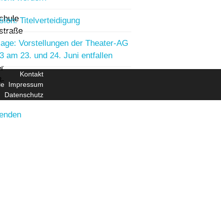
chule
sion: Titelverteidigung
straße
age: Vorstellungen der Theater-AG
3 am 23. und 24. Juni entfallen
r
Kontakt
8-
le
Impressum
Datenschutz
senden