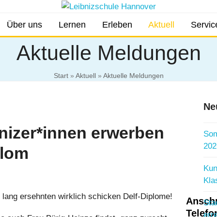
Über uns
Lernen
Erleben
Aktuell
Servic
Aktuelle Meldungen
Start
»
Aktuell
»
Aktuelle Meldungen
Ne
bnizer*innen erwerben
Som
202
plom
Kun
Kla
ie lang ersehnten wirklich schicken Delf-Diplome!
Anschr
Sta
Telefo
err