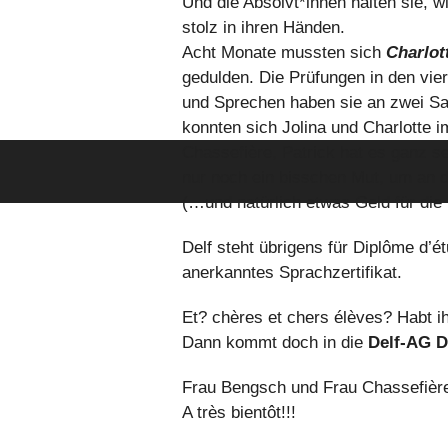
Und die Absolvt*innen halten sie, w
stolz in ihren Händen.
Acht Monate mussten sich
Charlot
gedulden. Die Prüfungen in den vi
und Sprechen haben sie an zwei Sa
konnten sich Jolina und Charlotte i
Chassefière, Patrick hat es ganz se
nur noch ein bisschen Mut, um an 
(…und natürlich etwas Geld für die
Delf steht übrigens für Diplôme d’ét
anerkanntes Sprachzertifikat.
Et? chères et chers élèves? Habt 
Dann kommt doch in die
Delf-AG D
Frau Bengsch und Frau Chassefière
A très bientôt!!!