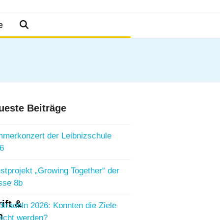
e
ueste Beiträge
merkonzert der Leibnizschule
6
stprojekt „Growing Together“ der
sse 8b
ift &
dtradeln 2026: Konnten die Ziele
n
eicht werden?