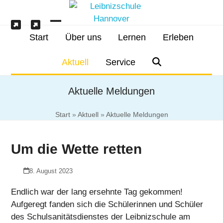
Skip
to
content
IServ
Schulessen
Open
Close
Start
Über uns
Lernen
Erleben
mobile
mobile
Aktuell
Service
menu
menu
Aktuelle Meldungen
Start
»
Aktuell
»
Aktuelle Meldungen
Um die Wette retten
8. August 2023
Endlich war der lang ersehnte Tag gekommen!
Aufgeregt fanden sich die Schülerinnen und Schüler
des Schulsanitätsdienstes der Leibnizschule am