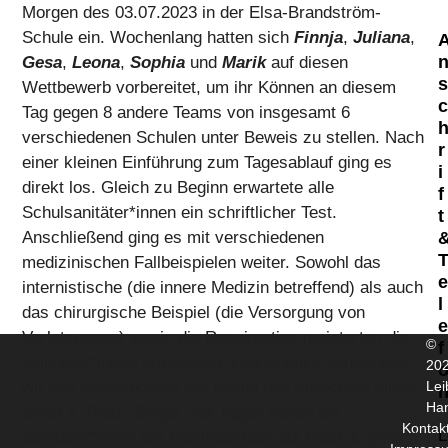
Morgen des 03.07.2023 in der Elsa-Brandström-
Schule ein. Wochenlang hatten sich
Finnja
,
Juliana
,
Gesa
,
Leona
,
Sophia
und
Marik
auf diesen
Wettbewerb vorbereitet, um ihr Können an diesem
Tag gegen 8 andere Teams von insgesamt 6
verschiedenen Schulen unter Beweis zu stellen. Nach
r
einer kleinen Einführung zum Tagesablauf ging es
i
direkt los. Gleich zu Beginn erwartete alle
f
Schulsanitäter*innen ein schriftlicher Test.
t
Anschließend ging es mit verschiedenen
medizinischen Fallbeispielen weiter. Sowohl das
internistische (die innere Medizin betreffend) als auch
l
das chirurgische Beispiel (die Versorgung von
Verletzungen) sowie die Reanimation meisterten die
©
f
Leibnizer*innen erfolgreich. Letztendlich verpassten
20
wir das Siegerpodest nur knapp und erreichten einen
Lei
Ha
tollen 4. Platz. Sieger des Tages waren die
Kontak
L
Sanitäter*innen der Goetheschule auf Platz 1, gefolgt