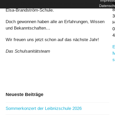
Impress
R
von der Ricarda-Huch-Schule und einem Team der
Datensch
8
Elsa-Brandström-Schule.
3
Doch gewonnen haben alle an Erfahrungen, Wissen
H
und Bekanntschaften…
0
4
Wir freuen uns jetzt schon auf das nächste Jahr!
E
Das Schulsanitätsteam
M
s
Neueste Beiträge
Sommerkonzert der Leibnizschule 2026